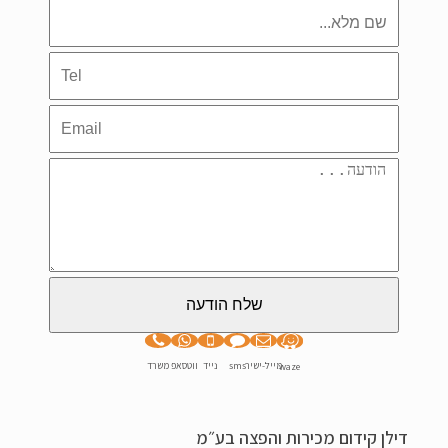
מייל-ישיר
sms
נייד
ווטסאפ
משרד
waze
דילן קידום מכירות והפצה בע״מ